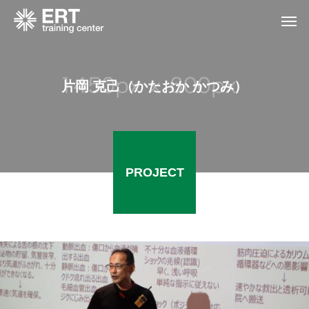
片岡 克己（かたおか かつみ）
PROJECT