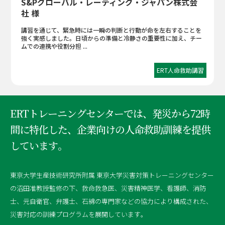
S&Pグローバル・レーティング・ジャパン株式会
社 様
講習を通じて、緊急時には一瞬の判断と行動が命を左右することを
強く実感しました。日頃からの準備と冷静さの重要性に加え、チー
ムでの連携や役割分担 ...
ERT人命救助講習
ERTトレーニングセンターでは、発災から72時
間に特化した、
企業向けの人命救助訓練を提供
しています｡
東京大学生産技術研究所附属 東京大学災害対策トレーニングセンター
の沼田准教授監修の下、救命救急医、災害精神医学、看護師、消防
士、元自衛官、弁護士、石綿の専門家などの協力により構成された、
災害対応の訓練プログラムを展開しています｡